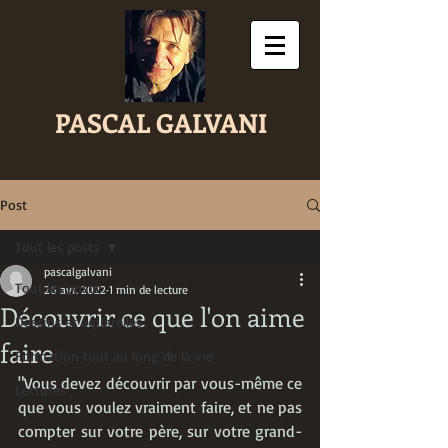
PASCAL GALVANI
Post
Tout les posts
pascalgalvani
Tout les posts
26 avr. 2022
1 min de lecture
Découvrir ce que l'on aime
Dessins et aquarelles
faire
Formation tout au long de la vie
"Vous devez découvrir par vous-même ce 
Lectures
que vous voulez vraiment faire, et ne pas 
compter sur votre père, sur votre grand-