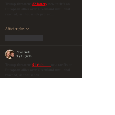
Trump threatens 
82 lottery
 new tariffs on 
European allies over Greenland until deal 
reached, as thousands protest...
Afficher plus
J'aime
Répondre
Noah Nick
il y a 7 jours
Trump threatens 
91 club 
new tariffs on 
European allies over Greenland until deal 
reached, as thousands 
protest..............................
Afficher plus
J'aime
Répondre